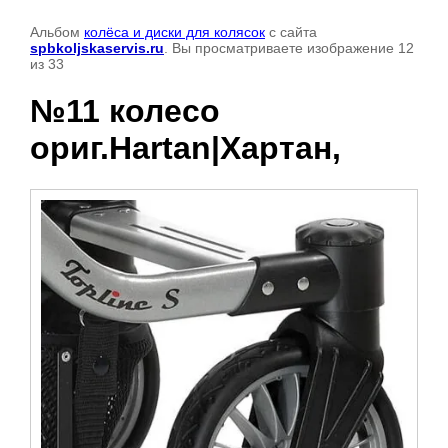
Альбом
колёса и диски для колясок
с сайта
spbkoljskaservis.ru
. Вы просматриваете изображение 12
из 33
№11 колесо
ориг.Hartan|Хартан,